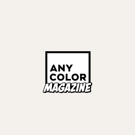
2026
#
月ノ美兎
#
KZHCUP RUMBLE in STREET FIGHTER 6
リーナ
#
リゼ・ヘルエスタ
#
小柳ロウ
#
神田笑一
#
伊波ライ
#
榊
タリオ
#
ヤン ナリ
#
笹木咲
#
叢雲カゲツ
#
風楽奏斗
#
長
ペトラ グリン
#
狂蘭 メロコ
#
オリバー・エバンス
#
不破湊
#
イブラ
ラフ・ダズルガーデン
#
叶
#
宇佐美リト
#
EVENT REPORT
伯イッテツ
#
星導ショウ
ノシュウ
ックス
iversary LIVE 「CONCERTO」
R STORIES