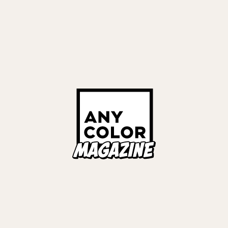
VIEWS
Oインタビュー 衝撃の無人
年、彼らの現在地
賀美ハヤト
#
剣持刀也
田晴
#
COVER STORIES