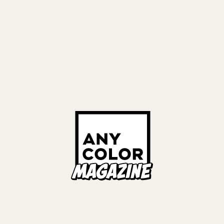
田晴
#
プロデューサー
#
タレントマネージャー
 - Limitless
#
LIVE REPORT
#
ROF-MAO 2nd LIVE - Limitless
#
COVER STORIES
TS
INTERVIEWS
 騒げ！ 2時だとか初ワ
舞台を控えたメンバーた
ンタビュー
会雲雀
#
不破湊
#
イブラヒム
アス
 ワンマンライブ