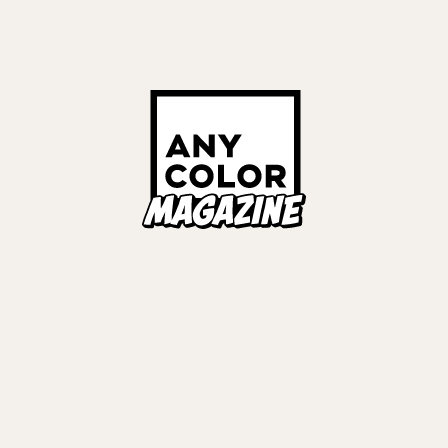
t EVENT 〜みんなで掴んだ初舞
#
ライバー×マネ対談
Links
ALL TAGS
ORIES