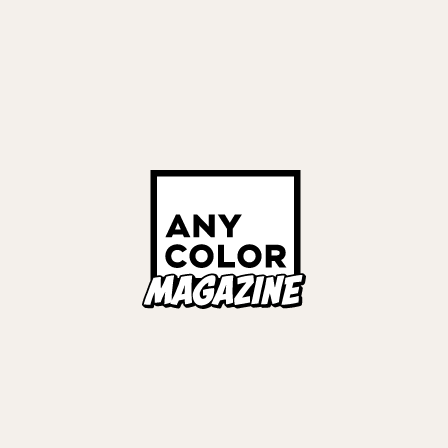
2026
#
月ノ美兎
リーナ
#
リゼ・ヘルエスタ
タリオ
#
ヤン ナリ
ペトラ グリン
#
狂蘭 メロコ
ラフ・ダズルガーデン
伯イッテツ
#
星導ショウ
ノシュウ
ックス
iversary LIVE 「CONCERTO」
R STORIES