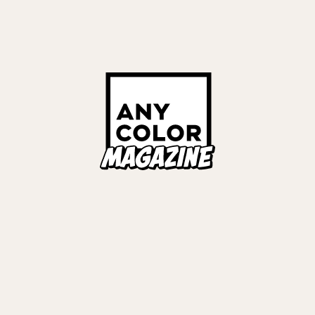
2026
#
社築
#
ジョー・力一
亥とこ
#
長尾景
#
東堂コハク
乙女ベリー
クター
#
Uncharted Spheres
Links
ALL TAGS