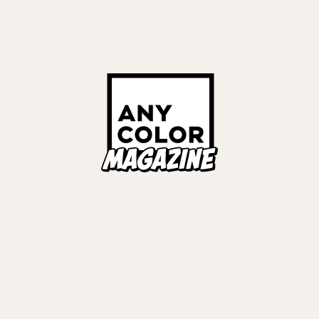
2026
#
VACHSS
#
葛葉
ヤト
#
不破湊
#
剣持刀也
ントプランナー
HE TAKEOVER”
Links
ALL TAGS