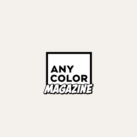
2026
#
月ノ美兎
#
KZHCUP RUMBLE in STREET FIGHTER 6
リーナ
#
リゼ・ヘルエスタ
#
小柳ロウ
#
神田笑一
#
伊波ライ
#
榊
タリオ
#
ヤン ナリ
#
笹木咲
#
叢雲カゲツ
#
風楽奏斗
#
長
ペトラ グリン
#
狂蘭 メロコ
#
オリバー・エバンス
#
不破湊
#
イブラ
ラフ・ダズルガーデン
#
叶
#
宇佐美リト
#
EVENT REPORT
伯イッテツ
#
星導ショウ
ノシュウ
ックス
iversary LIVE 「CONCERTO」
R STORIES