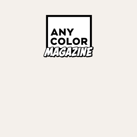
レル
#
COVER STORIES
#
ミラン・ケストレル
#
COVER STORIES
Links
ALL TAGS
ORIES
ANYCOLOR Offici
NIJISANJI Officia
Privacy Policy