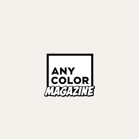
#
お仕事手帖
#
Unityエンジニア
プランナー
#
にじさんじアプリ
#
にじ3D
INTERVIEWS
2025.09.29
法務編・後編 厳しい
お仕事手帖 法務編・前編 「ラ
バーを悪質行為から守る
ー＆スタッフを法で守る」法
ムの信念とは
法務
#
お仕事手帖
#
法務