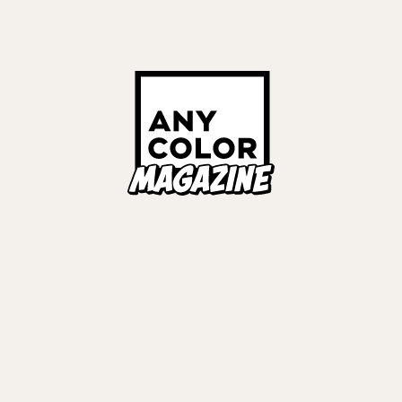
VIEWS
TALENT
INTERVIEWS
2025.08.05
珠乃井ナナ、ルンルン、
あやかき 綺沙良、梢桃音、プ
サーが語る変化と絆「ず
ューサーが振り返る、成長と
きでいたい」
録「この全部をたった1年で？
若
#
司賀りこ
#
珠乃井ナナ
#
いずれ菖蒲か杜若
#
綺沙良
#
梢桃音
ロデューサー
#
COVER STORIES
#
プロデューサー
#
COVER STORIES
VIEWS
TALENT
INTERVIEWS
2025.07.24
初書籍出版記念インタビ
葛葉、登録者200万人突破！
を豊かにしてくれた古典
べき瞬間の裏側は？ファンと
らも「持ちつ持たれつで」
#
葛葉
#
タレントマネージャー
#
葛葉20